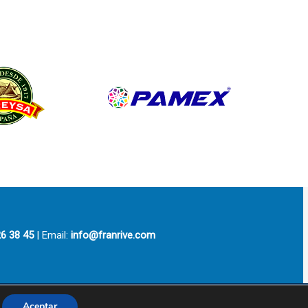
6 38 45
| Email:
info@franrive.com
Aceptar
3com