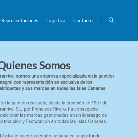
Representaciones
Logística
Contacto
Quienes Somos
ranrive, somos una empresa especializada en la gestión
ntegral con representación en exclusiva de los
abricantes y sus marcas en todas las Islas Canarias.
on la gestión realizada, desde la creación en 1997 de
ranrive, S.L. por Francisco Rivero, ha conseguido
osicionar las marcas gestionadas en un liderazgo de
istribución y Facturación en todas las Islas Canarias.
l éxito de nuestra gestión se basa en un profundo