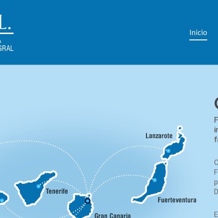
Inicio
F
i
f
C
F
p
D
E