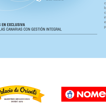
c
l
c
i
e
p